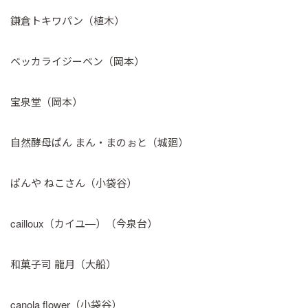
鎌倉トキワパン（植木）
ベッカライジーベン（岡本）
宝泉堂（岡本）
自然酵母ぱん まん・まのぉと（城廻）
ぱんや ねこさん（小袋谷）
cailloux（カイユ―）（今泉台）
和菓子司 龍月（大船）
canola flower（小袋谷）