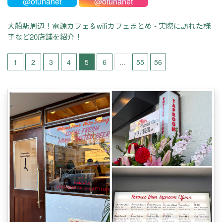
@ofunanet
@ofunanet
大船駅周辺！電源カフェ＆wifiカフェまとめ - 実際に訪れた様
子など20店舗を紹介！
1
2
3
4
5
6
...
55
56