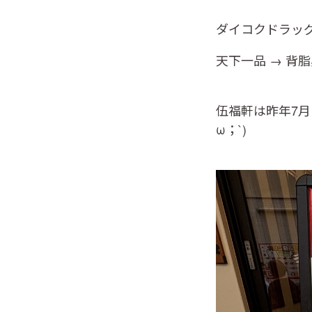
ダイコクドラッ
天下一品 → 背
伍福軒は昨年7月
ω；`)