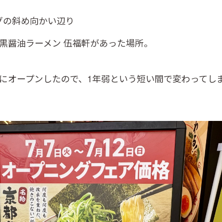
グの斜め向かい辺り
脂黒醤油ラーメン 伍福軒があった場所。
にオープンしたので、1年弱という短い間で変わってしまい