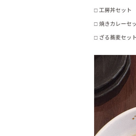
□ 工房丼セット 
□ 焼きカレーセッ
□ ざる蕎麦セット