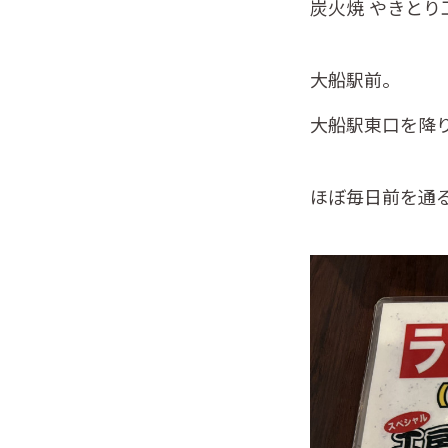
炭火焼 やきとり
大船駅前。
大船駅東口を降
ほぼ毎日前を通