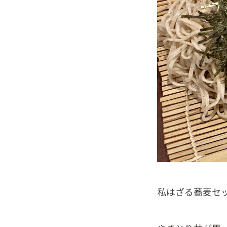
私はざる蕎麦セ