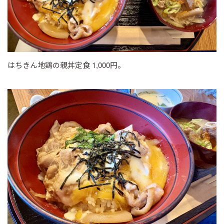
はちきん地鶏の親丼定食 1,000円。