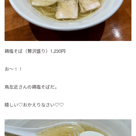
鶏塩そば（贅沢盛り）1,230円
お～！！
鳥左近さんの鶏塩そばだ。
嬉しい♡おかえりなさい♡♡