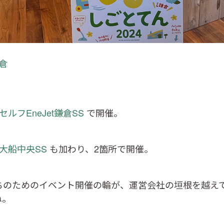
倉
セルフEneJet鎌倉SS
で開催。
大船中央SS
も加わり、2箇所で開催。
ちのためのイベント開催の輪が、運営会社の垣根を越え
ね。