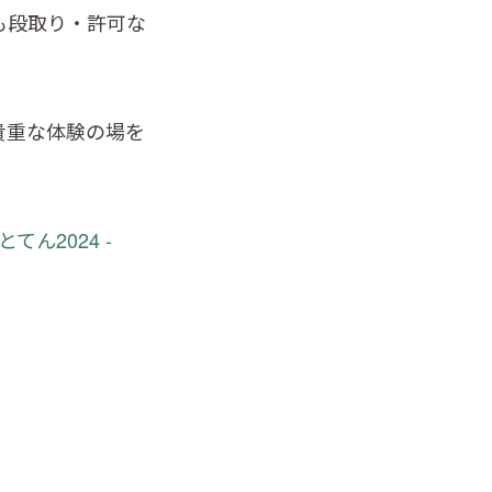
も段取り・許可な
貴重な体験の場を
ん2024 -