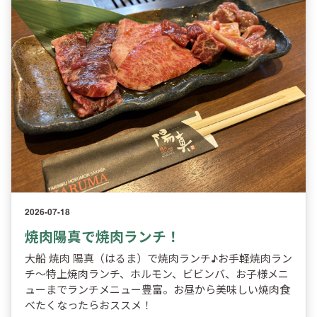
2026-07-18
焼肉陽真で焼肉ランチ！
大船 焼肉 陽真（はるま）で焼肉ランチ♪お手軽焼肉ラン
チ～特上焼肉ランチ、ホルモン、ビビンバ、お子様メニ
ューまでランチメニュー豊富。お昼から美味しい焼肉食
べたくなったらおススメ！