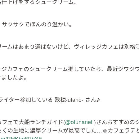
ら仕上げをするシュークリーム。
、サクサクでほんのり温かい。
リームはあまり選ばないけど、ヴィレッジカフェは別格
ヴィレッジカフェのシュークリーム推していたら、最近ジワジ
きましたよ。
イター参加している 歌穂-utaho- さん♪
カフェで大船ランチガイド(
@ofunanet
)さんおすすめの
さくの生地に濃厚クリームが最高でした…☺️カフェラテ
r.com/RHKhe8PbYE