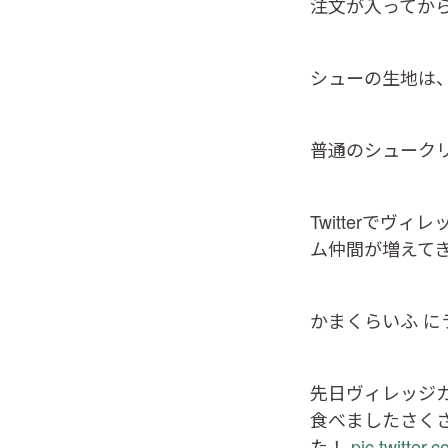
注文が入ってか
シューの生地は
普通のシューク
Twitterで
ム仲間が増えて
かまくらいふ にラ
先日ヴィレッジ
食べましたさく
た！
pic.twitte