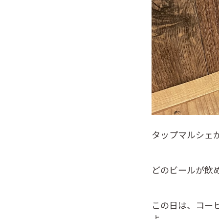
タップマルシェ
どのビールが飲
この日は、コー
よ。