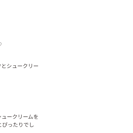
♡
ワとシュークリー
シュークリームを
とぴったりでし