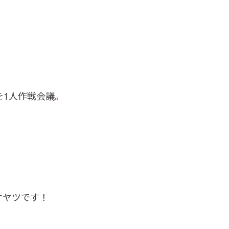
を1人作戦会議。
オヤツです！