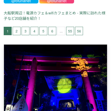
@ofunanet
@ofunanet
大船駅周辺！電源カフェ＆wifiカフェまとめ - 実際に訪れた様
子など20店舗を紹介！
1
2
3
4
5
6
...
55
56